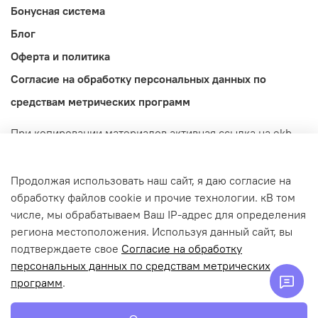
Бонусная система
Блог
Оферта и политика
Согласие на обработку персональных данных по
средствам метрических программ
При копировании материалов активная ссылка на ekb-
import.ru обязательна! Обращаем ваше внимание на то,
что данный интернет-сайт носит исключительно
Продолжая использовать наш сайт, я даю согласие на
информационный характер и ни при каких условиях не
обработку файлов cookie и прочие технологии. кВ том
является публичной офертой, определяемой
числе, мы обрабатываем Ваш IP-адрес для определения
положениями Статьи 437 (2) Гражданского кодекса
региона местоположения. Используя данный сайт, вы
Российской Федерации.
подтверждаете свое
Согласие на обработку
© 2022-2026 ekb-import.ru / Магазин IMPORT.
персональных данных по средствам метрических
ИП Попов Денис Дмитриевич | ИНН: 665913301139 |
программ
.
ОГРНИП: 322665800155760