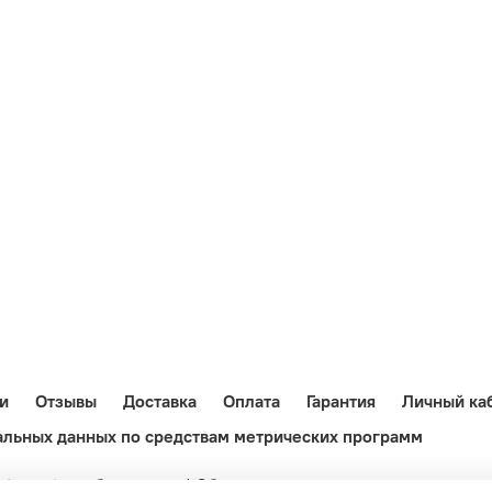
и
Отзывы
Доставка
Оплата
Гарантия
Личный ка
альных данных по средствам метрических программ
-import.ru обязательна! Обращаем ваше внимание на то, чт