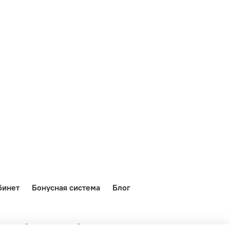
бинет
Бонусная система
Блог
о данный интернет-сайт носит исключительно