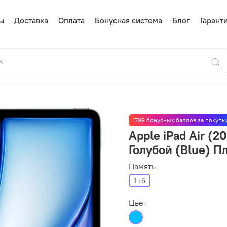
ы
Доставка
Оплата
Бонусная система
Блог
Гарант
1799 бонусных баллов за покупку
Apple iPad Air (20
Голубой (Blue) П
Память
1 тб
Цвет