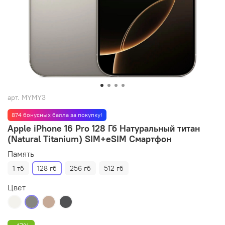
арт.
MYMY3
874 бонусных балла за покупку!
Apple iPhone 16 Pro 128 Гб Натуральный титан
(Natural Titanium) SIM+eSIM Смартфон
Память
1 тб
128 гб
256 гб
512 гб
Цвет