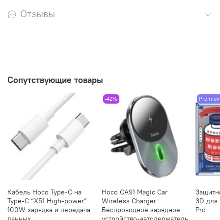
Отзывы
Сопутствующие товары
-42%
Premiu
Кабель Hoco Type-C на
Hoco CA91 Magic Car
Защитн
Type-C “X51 High-power”
Wireless Charger
3D для 
100W зарядка и передача
Беспроводное зарядное
Pro
данных
устройство-автодержатель