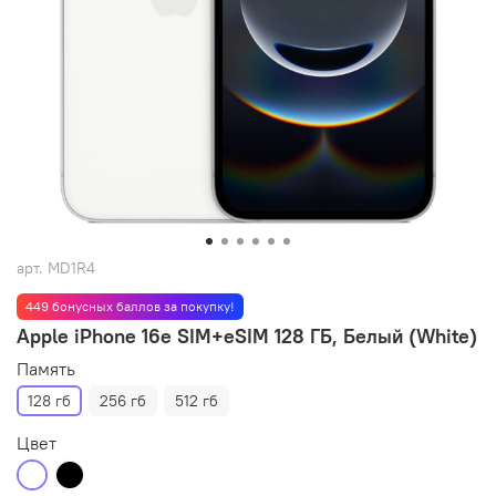
арт.
MD1R4
449 бонусных баллов за покупку!
Apple iPhone 16e SIM+eSIM 128 ГБ, Белый (White)
Память
128 гб
256 гб
512 гб
Цвет