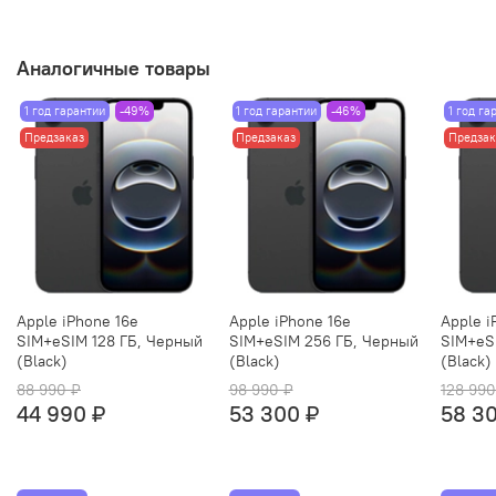
Аналогичные товары
1 год гарантии
-49%
1 год гарантии
-46%
1 год га
Предзаказ
Предзаказ
Предзак
Apple iPhone 16e
Apple iPhone 16e
Apple i
SIM+eSIM 128 ГБ, Черный
SIM+eSIM 256 ГБ, Черный
SIM+eS
(Black)
(Black)
(Black)
88 990 ₽
98 990 ₽
128 990
44 990 ₽
53 300 ₽
58 3