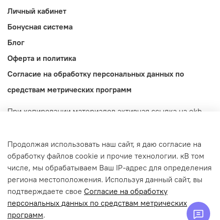
Личный кабинет
Бонусная система
Блог
Оферта и политика
Согласие на обработку персональных данных по
средствам метрических программ
При копировании материалов активная ссылка на ekb-
import.ru обязательна! Обращаем ваше внимание на то,
что данный интернет-сайт носит исключительно
Продолжая использовать наш сайт, я даю согласие на
информационный характер и ни при каких условиях не
обработку файлов cookie и прочие технологии. кВ том
является публичной офертой, определяемой
числе, мы обрабатываем Ваш IP-адрес для определения
положениями Статьи 437 (2) Гражданского кодекса
региона местоположения. Используя данный сайт, вы
Российской Федерации.
подтверждаете свое
Согласие на обработку
© 2022-2026 ekb-import.ru / Магазин IMPORT.
персональных данных по средствам метрических
ИП Попов Денис Дмитриевич | ИНН: 665913301139 |
программ
.
ОГРНИП: 322665800155760