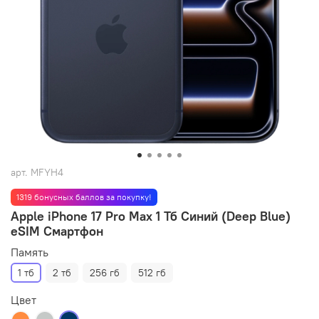
арт.
MFYH4
1319 бонусных баллов за покупку!
Apple iPhone 17 Pro Max 1 Тб Синий (Deep Blue)
eSIM Смартфон
Память
1 тб
2 тб
256 гб
512 гб
Цвет