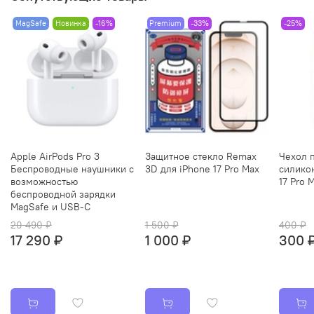
MagSafe
Новинка
-16%
Premium
-33%
-25%
Apple AirPods Pro 3
Защитное стекло Remax
Чехол 
Беспроводные наушники с
3D для iPhone 17 Pro Max
силико
возможностью
17 Pro 
беспроводной зарядки
MagSafe и USB‑C
20 490 ₽
1 500 ₽
400 ₽
17 290 ₽
1 000 ₽
300 