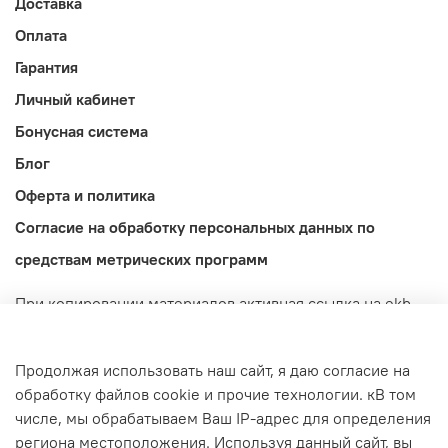
Доставка
Оплата
Гарантия
Личный кабинет
Бонусная система
Блог
Оферта и политика
Согласие на обработку персональных данных по
средствам метрических программ
При копировании материалов активная ссылка на ekb-
import.ru обязательна! Обращаем ваше внимание на то,
что данный интернет-сайт носит исключительно
Продолжая использовать наш сайт, я даю согласие на
информационный характер и ни при каких условиях не
обработку файлов cookie и прочие технологии. кВ том
является публичной офертой, определяемой
числе, мы обрабатываем Ваш IP-адрес для определения
положениями Статьи 437 (2) Гражданского кодекса
региона местоположения. Используя данный сайт, вы
Российской Федерации.