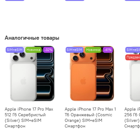
Аналогичные товары
SIM+eSIM
Новинка
-32%
SIM+eSIM
Новинка
-41%
SIM+eS
Предзак
Apple iPhone 17 Pro Max
Apple iPhone 17 Pro Max 1
Apple i
512 Гб Серебристый
Тб Оранжевый (Cosmic
256 Гб
(Silver) SIM+eSIM
Orange) SIM+eSIM
(Silver
Смартфон
Смартфон
Смартф