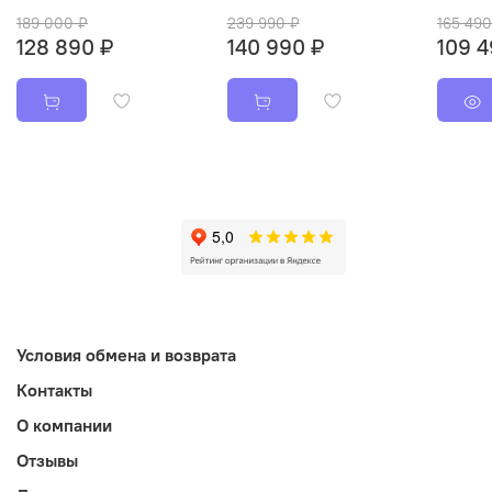
189 000 ₽
239 990 ₽
165 490
128 890 ₽
140 990 ₽
109 4
Условия обмена и возврата
Контакты
О компании
Отзывы