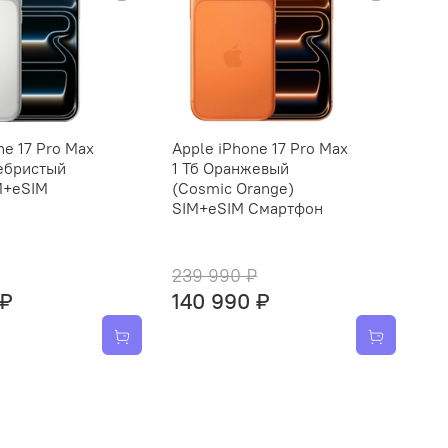
ne 17 Pro Max
Apple iPhone 17 Pro Max
Ap
ребристый
1 Тб Оранжевый
25
IM+eSIM
(Cosmic Orange)
(S
SIM+eSIM Смартфон
См
239 990 ₽
16
 ₽
140 990 ₽
10