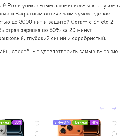
A19 Pro и уникальным алюминиевым корпусом с
ими и 8-кратным оптическим зумом сделает
ью до 3000 нит и защитой Ceramic Shield 2
быстрая зарядка до 50% за 20 минут
оранжевый, глубокий синий и серебристый.
зайн, способные удовлетворить самые высокие
овинка
-33%
SIM+eSIM
Новинка
-41%
SI
Пр