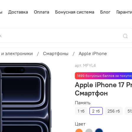
ы
Доставка
Оплата
Бонусная система
Блог
Гарант
 и электроники
Смартфоны
Apple iPhone
арт.
MFYL4
1499 бонусных баллов за покупк
Apple iPhone 17 
Смартфон
Память
1 тб
2 тб
256 гб
51
Цвет