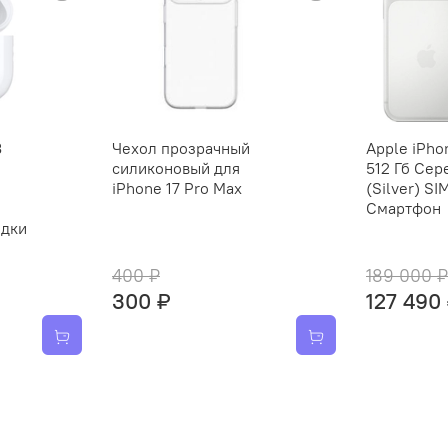
3
Чехол прозрачный
Apple iPho
силиконовый для
512 Гб Се
iPhone 17 Pro Max
(Silver) S
Смартфон
ядки
400 ₽
189 000 ₽
300 ₽
127 490