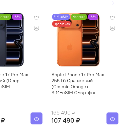
овинка
-35%
SIM+eSIM
Новинка
-35%
SI
Предзаказ
Пр
ne 17 Pro Max
Apple iPhone 17 Pro Max
Ap
ий (Deep
256 Гб Оранжевый
51
+eSIM
(Cosmic Orange)
Bl
SIM+eSIM Смартфон
См
165 490 ₽
18
 ₽
107 490 ₽
12