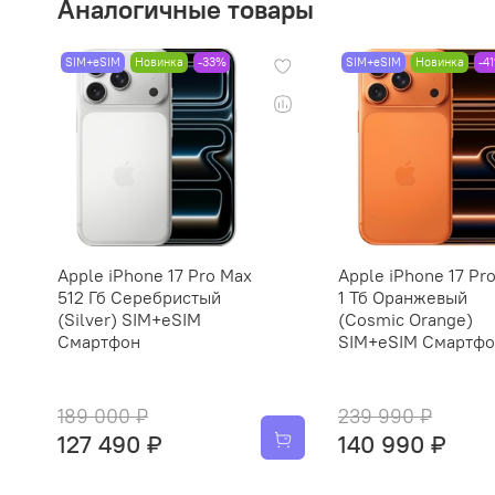
Аналогичные товары
SIM+eSIM
Новинка
-33%
SIM+eSIM
Новинка
-4
Apple iPhone 17 Pro Max
Apple iPhone 17 Pr
512 Гб Серебристый
1 Тб Оранжевый
(Silver) SIM+eSIM
(Cosmic Orange)
Смартфон
SIM+eSIM Смартф
189 000 ₽
239 990 ₽
127 490 ₽
140 990 ₽