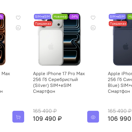
1%
SIM+eSIM
Новинка
-34%
SIM+eSIM
Н
Предзаказ
Предзаказ
o Max
Apple iPhone 17 Pro Max
Apple iPho
256 Гб Серебристый
256 Гб Син
(Silver) SIM+eSIM
Blue) SIM
он
Смартфон
Смартфон
165 490 ₽
165 490 ₽
109 490 ₽
106 990