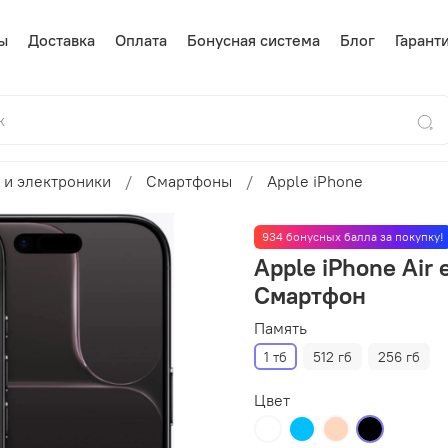
ы
Доставка
Оплата
Бонусная система
Блог
Гарант
 и электроники
Смартфоны
Apple iPhone
934 бонусных балла за покупку!
Apple iPhone Air 
Смартфон
Память
1 тб
512 гб
256 гб
Цвет