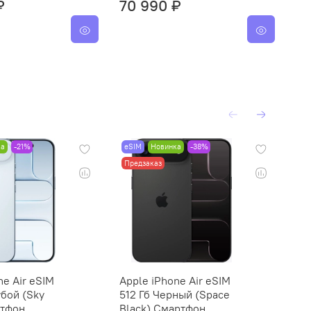
₽
70 990 ₽
8
ка
-21%
eSIM
Новинка
-38%
eS
Предзаказ
Пр
ne Air eSIM
Apple iPhone Air eSIM
Ap
убой (Sky
512 Гб Черный (Space
51
ртфон
Black) Смартфон
Wh