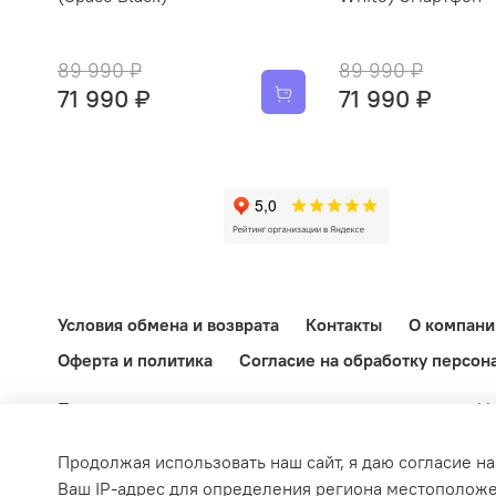
89 990 ₽
89 990 ₽
71 990 ₽
71 990 ₽
Условия обмена и возврата
Контакты
О компани
Оферта и политика
Согласие на обработку персон
При копировании материалов активная ссылка на ekb
информационный характер и ни при каких условиях 
Федерации.
Продолжая использовать наш сайт, я даю согласие на
© 2022-2026 ekb-import.ru / Магазин IMPORT.
Ваш IP-адрес для определения региона местоположе