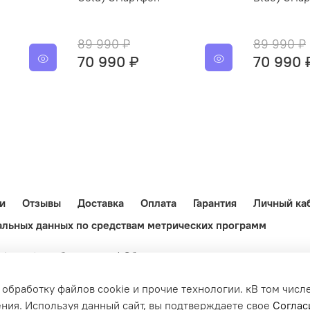
89 990 ₽
89 990 ₽
70 990 ₽
70 990 
и
Отзывы
Доставка
Оплата
Гарантия
Личный ка
альных данных по средствам метрических программ
-import.ru обязательна! Обращаем ваше внимание на то, чт
не является публичной офертой, определяемой положениями 
 обработку файлов cookie и прочие технологии. кВ том чис
ния. Используя данный сайт, вы подтверждаете свое
Соглас