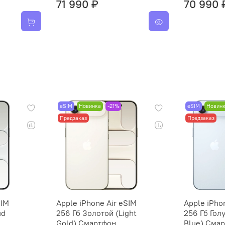
71 990 ₽
70 990 
eSIM
Новинка
-21%
eSIM
Новин
Предзаказ
Предзаказ
SIM
Apple iPhone Air eSIM
Apple iPho
ud
256 Гб Золотой (Light
256 Гб Гол
Gold) Смартфон
Blue) Сма