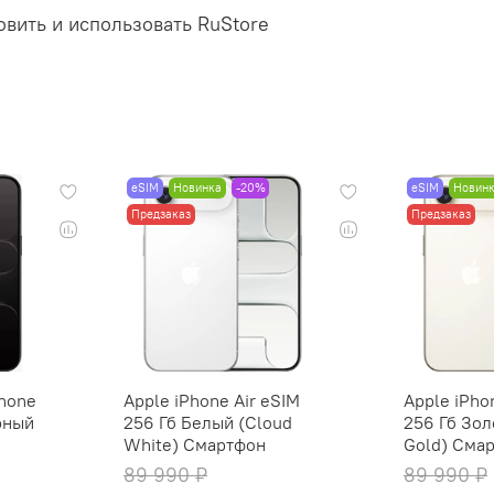
овить и использовать RuStore
eSIM
Новинка
-20%
eSIM
Новин
Предзаказ
Предзаказ
hone
Apple iPhone Air eSIM
Apple iPho
рный
256 Гб Белый (Cloud
256 Гб Зол
White) Смартфон
Gold) Сма
89 990 ₽
89 990 ₽