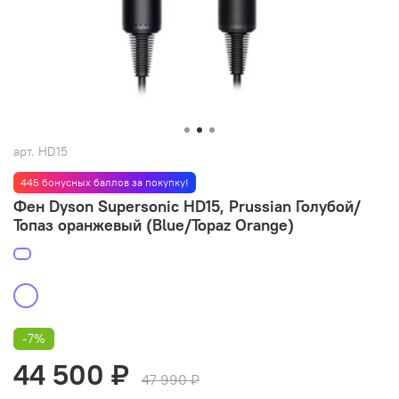
арт.
HD15
445 бонусных баллов за покупку!
Фен Dyson Supersonic HD15, Prussian Голубой/
Топаз оранжевый (Blue/Topaz Orange)
-7%
44 500 ₽
47 990 ₽