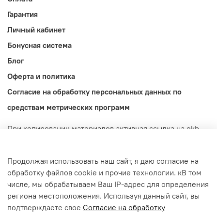
Гарантия
Личный кабинет
Бонусная система
Блог
Оферта и политика
Согласие на обработку персональных данных по
средствам метрических программ
При копировании материалов активная ссылка на ekb-
import.ru обязательна! Обращаем ваше внимание на то,
что данный интернет-сайт носит исключительно
Продолжая использовать наш сайт, я даю согласие на
информационный характер и ни при каких условиях не
обработку файлов cookie и прочие технологии. кВ том
является публичной офертой, определяемой
числе, мы обрабатываем Ваш IP-адрес для определения
положениями Статьи 437 (2) Гражданского кодекса
региона местоположения. Используя данный сайт, вы
Российской Федерации.
подтверждаете свое
Согласие на обработку
© 2022-2026 ekb-import.ru / Магазин IMPORT.