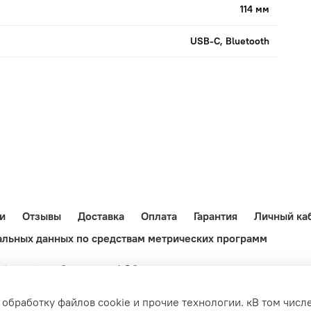
114 мм
USB-C, Bluetooth
и
Отзывы
Доставка
Оплата
Гарантия
Личный ка
альных данных по средствам метрических программ
-import.ru обязательна! Обращаем ваше внимание на то, чт
не является публичной офертой, определяемой положениями 
 обработку файлов cookie и прочие технологии. кВ том чис