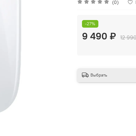
(0)
-27%
9 490 ₽
12 99
Выбрать