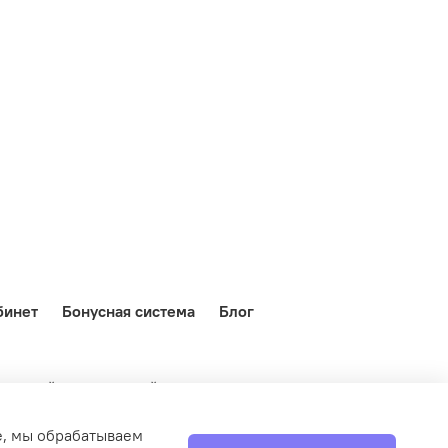
бинет
Бонусная система
Блог
о данный интернет-сайт носит исключительно
Статьи 437 (2) Гражданского кодекса Российской
ле, мы обрабатываем