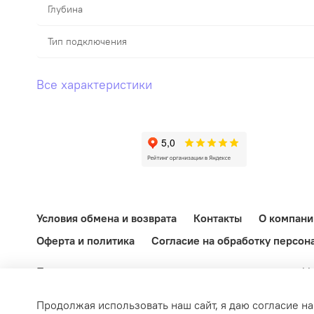
Глубина
Тип подключения
Все характеристики
Условия обмена и возврата
Контакты
О компани
Оферта и политика
Согласие на обработку персон
При копировании материалов активная ссылка на ekb
информационный характер и ни при каких условиях 
Федерации.
Продолжая использовать наш сайт, я даю согласие на