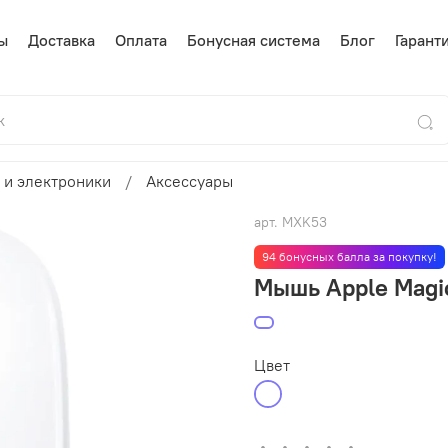
ы
Доставка
Оплата
Бонусная система
Блог
Гарант
 и электроники
Аксессуары
арт.
MXK53
94 бонусных балла за покупку!
Мышь Apple Magi
Цвет