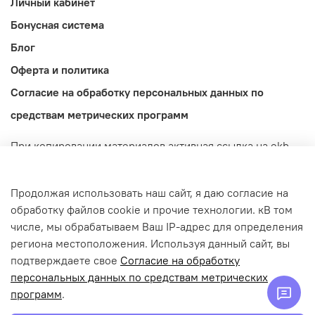
Личный кабинет
Бонусная система
Блог
Оферта и политика
Согласие на обработку персональных данных по
средствам метрических программ
При копировании материалов активная ссылка на ekb-
import.ru обязательна! Обращаем ваше внимание на то,
что данный интернет-сайт носит исключительно
Продолжая использовать наш сайт, я даю согласие на
информационный характер и ни при каких условиях не
обработку файлов cookie и прочие технологии. кВ том
является публичной офертой, определяемой
числе, мы обрабатываем Ваш IP-адрес для определения
положениями Статьи 437 (2) Гражданского кодекса
региона местоположения. Используя данный сайт, вы
Российской Федерации.
подтверждаете свое
Согласие на обработку
© 2022-2026 ekb-import.ru / Магазин IMPORT.
персональных данных по средствам метрических
ИП Попов Денис Дмитриевич | ИНН: 665913301139 |
программ
.
ОГРНИП: 322665800155760