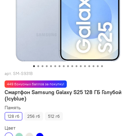
арт.
SM-S931B
449 бонусных баллов за покупку!
Смартфон Samsung Galaxy S25 128 ГБ Голубой
(Icyblue)
Память
128 гб
256 гб
512 гб
Цвет