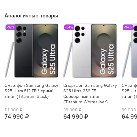
Аналогичные товары
-32%
-34%
-34%
Смартфон Samsung Galaxy
Смартфон Samsung Galaxy
Смартф
S25 Ultra 512 ГБ Черный
S25 Ultra 256 ГБ
S25 Ult
титан (Titanium Black)
Серебряный титан
титан (
(Titanium Whitesilver)
111 000 ₽
99 000 ₽
99 000
74 990 ₽
64 990 ₽
64 9