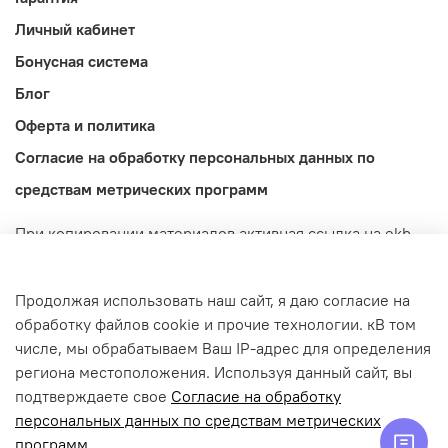
Личный кабинет
Бонусная система
Блог
Оферта и политика
Согласие на обработку персональных данных по
средствам метрических программ
При копировании материалов активная ссылка на ekb-
import.ru обязательна! Обращаем ваше внимание на то,
что данный интернет-сайт носит исключительно
Продолжая использовать наш сайт, я даю согласие на
информационный характер и ни при каких условиях не
обработку файлов cookie и прочие технологии. кВ том
является публичной офертой, определяемой
числе, мы обрабатываем Ваш IP-адрес для определения
положениями Статьи 437 (2) Гражданского кодекса
региона местоположения. Используя данный сайт, вы
Российской Федерации.
подтверждаете свое
Согласие на обработку
© 2022-2026 ekb-import.ru / Магазин IMPORT.
персональных данных по средствам метрических
ИП Попов Денис Дмитриевич | ИНН: 665913301139 |
программ
.