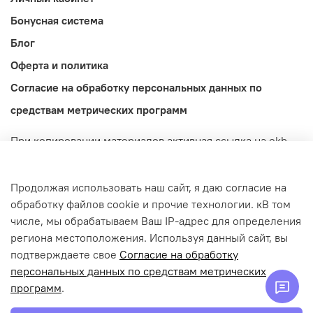
Бонусная система
Блог
Оферта и политика
Согласие на обработку персональных данных по
средствам метрических программ
При копировании материалов активная ссылка на ekb-
import.ru обязательна! Обращаем ваше внимание на то,
что данный интернет-сайт носит исключительно
Продолжая использовать наш сайт, я даю согласие на
информационный характер и ни при каких условиях не
обработку файлов cookie и прочие технологии. кВ том
является публичной офертой, определяемой
числе, мы обрабатываем Ваш IP-адрес для определения
положениями Статьи 437 (2) Гражданского кодекса
региона местоположения. Используя данный сайт, вы
Российской Федерации.
подтверждаете свое
Согласие на обработку
© 2022-2026 ekb-import.ru / Магазин IMPORT.
персональных данных по средствам метрических
ИП Попов Денис Дмитриевич | ИНН: 665913301139 |
программ
.
ОГРНИП: 322665800155760