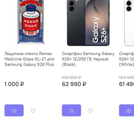
Защитное стекло Remax
Смартфон Samsung Galaxy
Смартф
Medicine Glass GL-27 для
S26+ 12/256 ГБ Черный
S26+ 1
Samsung Galaxy S26 Plus
(Black)
(White
104 990 ₽
104 990
1 000 ₽
62 990 ₽
61 49