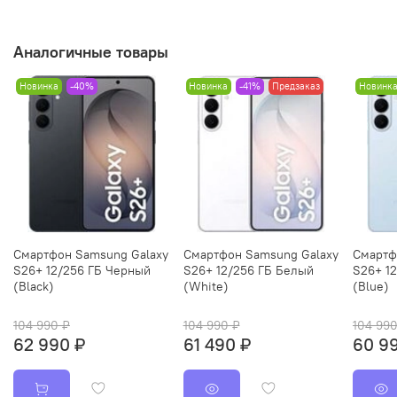
Аналогичные товары
Новинка
-40%
Новинка
-41%
Предзаказ
Новинк
Смартфон Samsung Galaxy
Смартфон Samsung Galaxy
Смартф
S26+ 12/256 ГБ Черный
S26+ 12/256 ГБ Белый
S26+ 12
(Black)
(White)
(Blue)
104 990 ₽
104 990 ₽
104 990
62 990 ₽
61 490 ₽
60 9