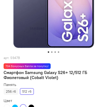
арт.
S947B
704 бонусных балла за покупку!
Смартфон Samsung Galaxy S26+ 12/512 ГБ
Фиолетовый (Cobalt Violet)
Память
256 гб
512 гб
Цвет