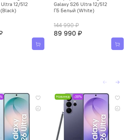
Ultra 12/512
Galaxy S26 Ultra 12/512
Ga
(Black)
ГБ Белый (White)
ГБ
144 990 ₽
14
₽
89 990 ₽
8
8%
Новинка
-38%
Но