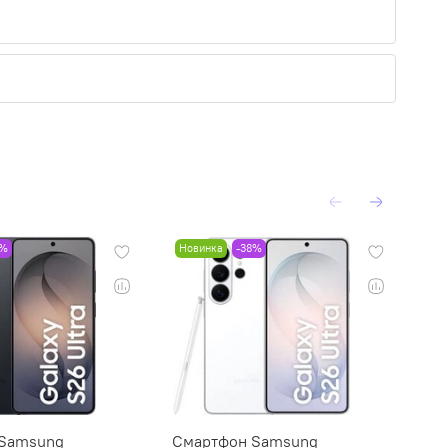
8%
Новинка
-38%
Но
 Samsung
Смартфон Samsung
См