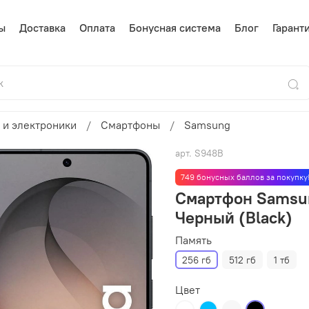
ы
Доставка
Оплата
Бонусная система
Блог
Гарант
 и электроники
Смартфоны
Samsung
арт.
S948B
749 бонусных баллов за покупку
Смартфон Samsung
Черный (Black)
Память
256 гб
512 гб
1 тб
Цвет