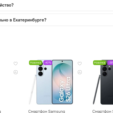
ойство?
льно в Екатеринбурге?
Новинка
-40%
Новинка
-3
g
Смартфон Samsung
Смартфон