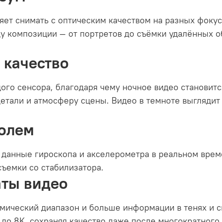
ет снимать с оптическим качеством на разных фокусн
оду композиции — от портретов до съёмки удалённых 
 качество
дого сенсора, благодаря чему ночное видео становит
детали и атмосферу сцены. Видео в темноте выглядит
ролем
 данные гироскопа и акселерометра в реальном врем
ъемки со стабилизатора.
ты видео
ический диапазон и больше информации в тенях и св
 до 8K, сохраняя качество даже после многократного