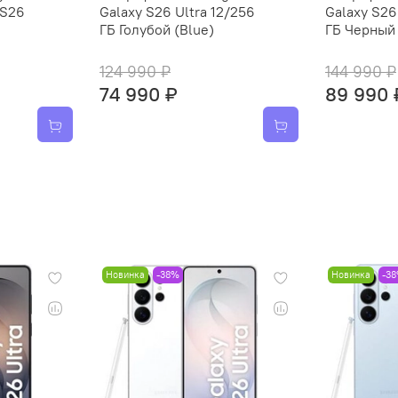
 S26
Galaxy S26 Ultra 12/256
Galaxy S26 
ГБ Голубой (Blue)
ГБ Черный 
124 990 ₽
144 990 ₽
74 990 ₽
89 990 
Новинка
-38%
Новинка
-3