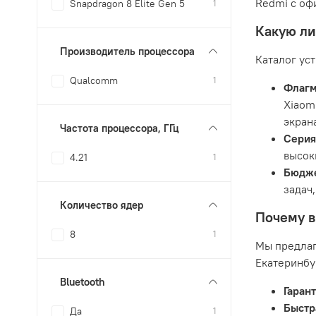
Redmi с оф
Snapdragon 8 Elite Gen 5
1
Какую ли
Производитель процессора
Каталог ус
Qualcomm
1
Флагм
Xiaom
экран
Частота процессора, ГГц
Серия
высок
4.21
1
Бюдже
задач
Количество ядер
Почему в
8
1
Мы предлаг
Екатеринбу
Bluetooth
Гарант
Быстр
Да
1