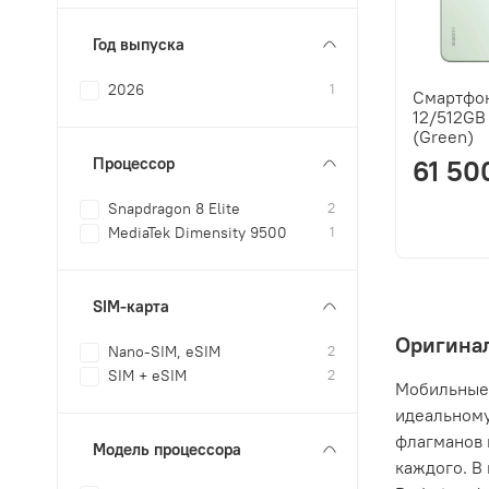
Год выпуска
2026
1
Смартфон
12/512GB
(Green)
Процессор
61 50
Snapdragon 8 Elite
2
MediaTek Dimensity 9500
1
SIM-карта
Оригинал
Nano-SIM, eSIM
2
SIM + eSIM
2
Мобильные 
идеальному
флагманов 
Модель процессора
каждого. В