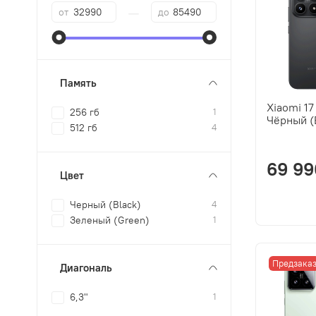
—
от
до
Память
Xiaomi 17
256 гб
1
Чёрный (
512 гб
4
69 99
Цвет
Черный (Black)
4
Зеленый (Green)
1
Предзака
Диагональ
6,3"
1