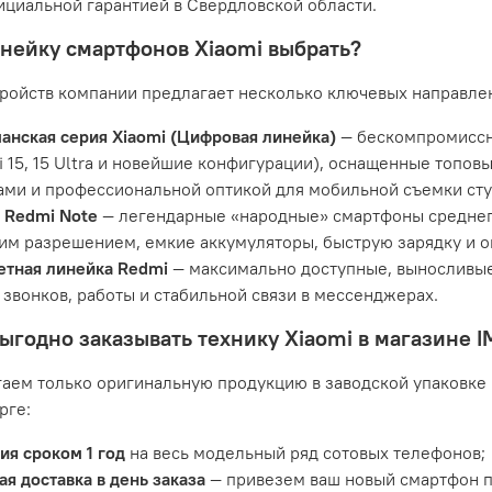
ициальной гарантией в Свердловской области.
нейку смартфонов Xiaomi выбрать?
тройств компании предлагает несколько ключевых направле
анская серия Xiaomi (Цифровая линейка)
— бескомпромиссн
i 15, 15 Ultra и новейшие конфигурации), оснащенные топо
ами и профессиональной оптикой для мобильной съемки сту
 Redmi Note
— легендарные «народные» смартфоны среднег
им разрешением, емкие аккумуляторы, быструю зарядку и о
тная линейка Redmi
— максимально доступные, выносливые
, звонков, работы и стабильной связи в мессенджерах.
ыгодно заказывать технику Xiaomi в магазине 
аем только оригинальную продукцию в заводской упаковке 
рге:
ия сроком 1 год
на весь модельный ряд сотовых телефонов;
ая доставка в день заказа
— привезем ваш новый смартфон п