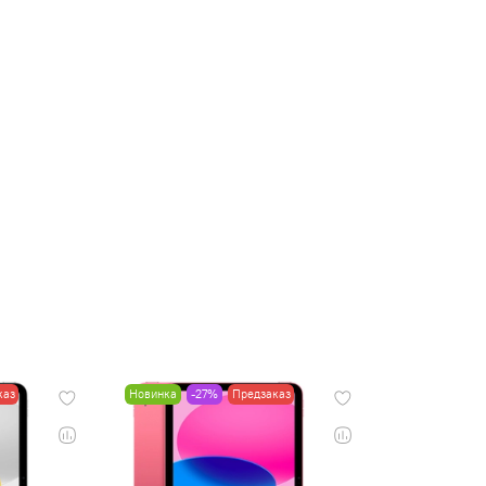
каз
Новинка
-27%
Предзаказ