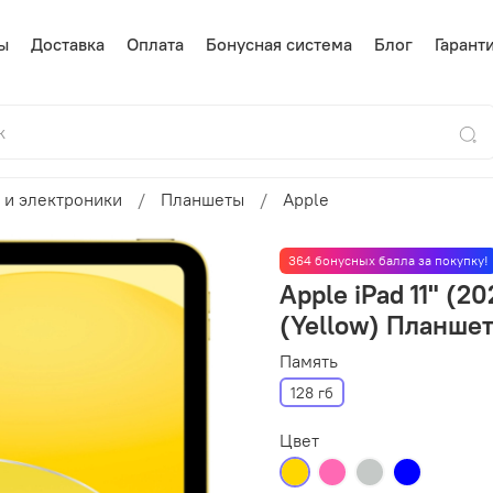
ы
Доставка
Оплата
Бонусная система
Блог
Гарант
 и электроники
Планшеты
Apple
364 бонусных балла за покупку!
Apple iPad 11" (2
(Yellow) Планше
Память
128 гб
Цвет