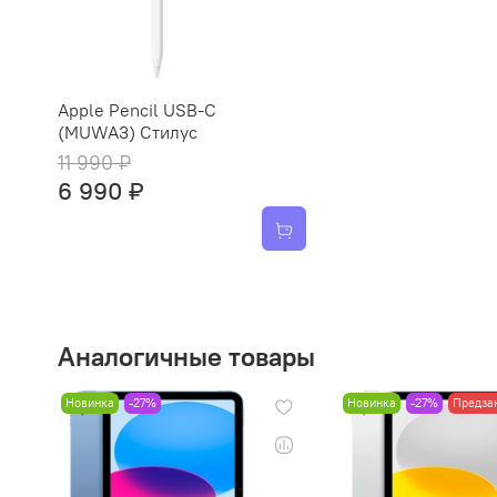
Apple Pencil USB-C
(MUWA3) Стилус
11 990 ₽
6 990 ₽
Аналогичные товары
Новинка
-27%
Новинка
-27%
Предза