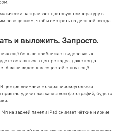
ром.
оматически настраивает цветовую температуру в
им освещением, чтобы смотреть на дисплей всегда
ать и выложить. Запросто.
ния» ещё больше приближает видеосвязь к
дете оставаться в центре кадра, даже когда
е. А ваши видео для соцсетей станут ещё
«В центре внимания» сверх­широкоугольная
 приятно удивит вас качеством фотографий, будь то
мки.
Мп на задней панели iPad снимает чёткие и яркие
ера на задней панели также позволяет сканировать