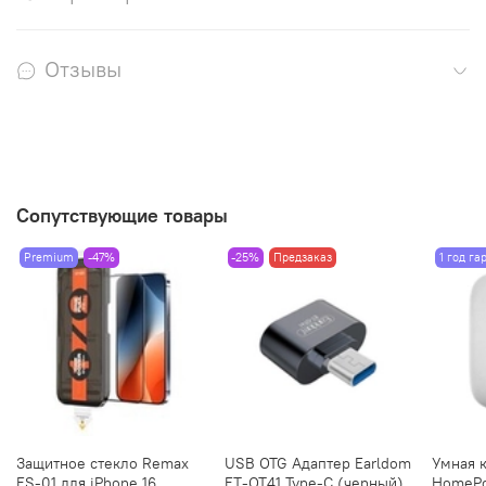
Отзывы
Сопутствующие товары
Premium
-47%
-25%
Предзаказ
1 год га
Защитное стекло Remax
USB OTG Адаптер Earldom
Умная 
ES-01 для iPhone 16
ET-OT41 Type-C (черный)
HomePo