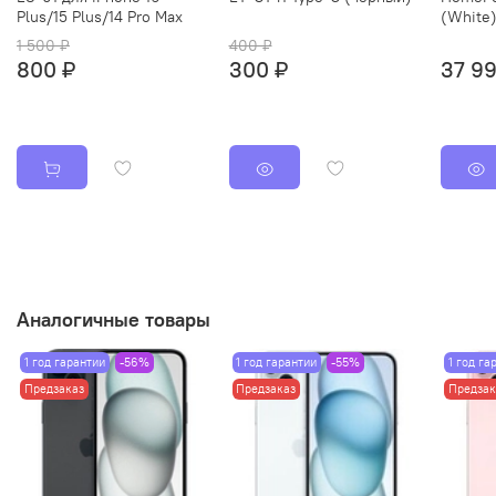
Plus/15 Plus/14 Pro Max
(White
1 500 ₽
400 ₽
800 ₽
300 ₽
37 99
Аналогичные товары
1 год гарантии
-56%
1 год гарантии
-55%
1 год га
Предзаказ
Предзаказ
Предзак