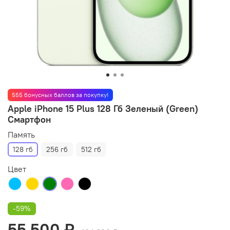
555 бонусных баллов за покупку!
Apple iPhone 15 Plus 128 Гб Зеленый (Green)
Смартфон
Память
128 гб
256 гб
512 гб
Цвет
-59%
55 500 ₽