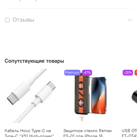
Отзывы
Сопутствующие товары
Premium
-47%
-25%
Кабель Hoco Type-C на
Защитное стекло Remax
USB OT
Type-C “X51 High-power”
ES-01 для iPhone 16
ET-OT4