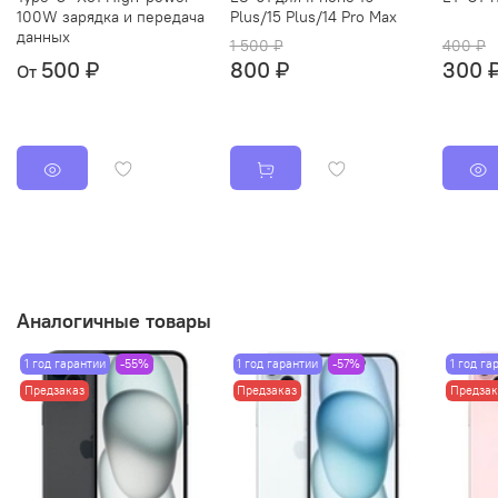
100W зарядка и передача
Plus/15 Plus/14 Pro Max
данных
1 500 ₽
400 ₽
500 ₽
800 ₽
300 
От
Аналогичные товары
1 год гарантии
-55%
1 год гарантии
-57%
1 год га
Предзаказ
Предзаказ
Предзак