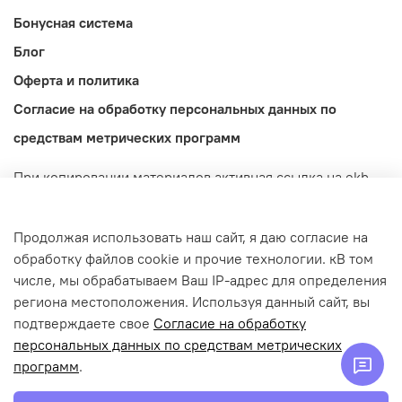
Бонусная система
Блог
Оферта и политика
Согласие на обработку персональных данных по
средствам метрических программ
При копировании материалов активная ссылка на ekb-
import.ru обязательна! Обращаем ваше внимание на то,
что данный интернет-сайт носит исключительно
Продолжая использовать наш сайт, я даю согласие на
информационный характер и ни при каких условиях не
обработку файлов cookie и прочие технологии. кВ том
является публичной офертой, определяемой
числе, мы обрабатываем Ваш IP-адрес для определения
положениями Статьи 437 (2) Гражданского кодекса
региона местоположения. Используя данный сайт, вы
Российской Федерации.
подтверждаете свое
Согласие на обработку
© 2022-2026 ekb-import.ru / Магазин IMPORT.
персональных данных по средствам метрических
ИП Попов Денис Дмитриевич | ИНН: 665913301139 |
программ
.
ОГРНИП: 322665800155760