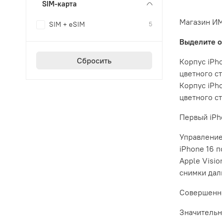
SIM-карта
Магазин ИМ
SIM + eSIM
5
Выделите 
Сбросить
Корпус iPh
цветного с
Корпус iPh
цветного с
Первый iPh
Управление
iPhone 16 
Apple Visi
снимки дал
Совершенно
Значительн