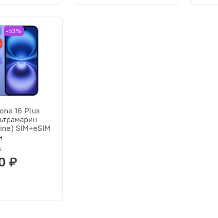
-53%
з
one 16 Plus
льтрамарин
rine) SIM+eSIM
н
₽
0 ₽