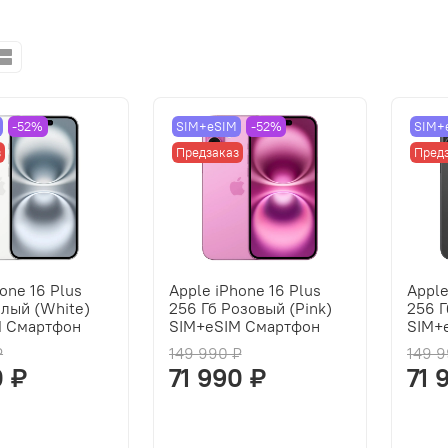
-52%
SIM+eSIM
-52%
SIM+
з
Предзаказ
Пред
one 16 Plus
Apple iPhone 16 Plus
Apple
елый (White)
256 Гб Розовый (Pink)
256 Г
M Смартфон
SIM+eSIM Смартфон
SIM+
₽
149 990 ₽
149 9
0 ₽
71 990 ₽
71 