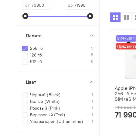
—
от
до
Память
SIM+eSIM
Предзака
256 гб
5
128 гб
5
512 гб
5
Цвет
Apple iPh
256 Гб Б
Черный (Black)
1
SIM+eSI
Белый (White)
1
149 990 
Розовый (Pink)
1
71 99
Бирюзовый (Teal)
1
Ультрамарин (Ultramarine)
1